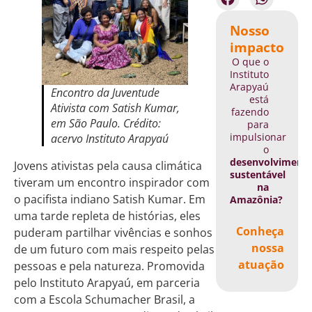
Nosso
impacto
O que o
Instituto
Arapyaú
Encontro da Juventude
está
Ativista com Satish Kumar,
fazendo
em São Paulo. Crédito:
para
impulsionar
acervo Instituto Arapyaú
o
desenvolviment
Jovens ativistas pela causa climática
sustentável
tiveram um encontro inspirador com
na
o pacifista indiano Satish Kumar. Em
Amazônia?
uma tarde repleta de histórias, eles
Conheça
puderam partilhar vivências e sonhos
nossa
de um futuro com mais respeito pelas
atuação
pessoas e pela natureza. Promovida
pelo Instituto Arapyaú, em parceria
com a Escola Schumacher Brasil, a