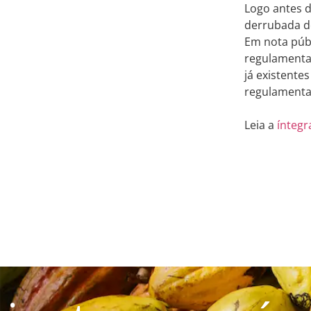
Logo antes d
derrubada do
Em nota públ
regulamentaç
já existente
regulamentaç
Leia a
ínteg