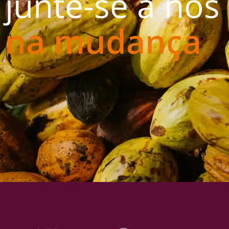
junte-se a nós
na mudança