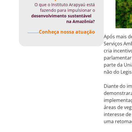
O que o Instituto Arapyaú está
fazendo para impulsionar o
desenvolvimento sustentável
na Amazônia?
Conheça nossa atuação
Após mais d
Serviços Amb
cria incenti
parlamentare
parte da Un
não do Legis
Diante do im
demonstrara
implementaçã
áreas de veg
interesse de
uma retomad