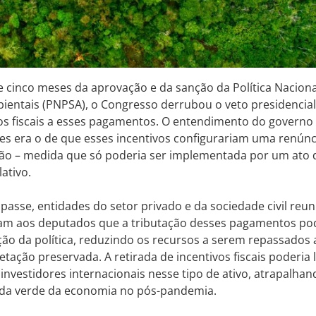
e cinco meses da aprovação e da sanção da Política Nacio
ientais (PNPSA), o Congresso derrubou o veto presidencial 
vos fiscais a esses pagamentos. O entendimento do governo 
s era o de que esses incentivos configurariam uma renúnci
ião – medida que só poderia ser implementada por um ato 
lativo.
passe, entidades do setor privado e da sociedade civil reu
m aos deputados que a tributação desses pagamentos pod
o da política, reduzindo os recursos a serem repassados 
etação preservada. A retirada de incentivos fiscais poderia
 investidores internacionais nesse tipo de ativo, atrapalhan
a verde da economia no pós-pandemia.