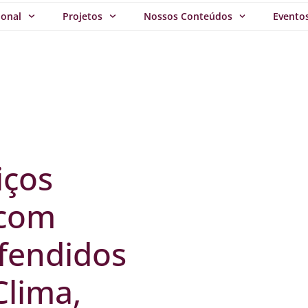
ional
Projetos
Nossos Conteúdos
Evento
iços
 com
efendidos
Clima,