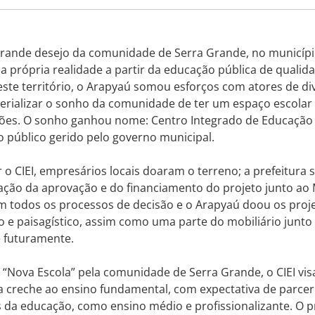
grande desejo da comunidade de Serra Grande, no municípi
a própria realidade a partir da educação pública de qualida
este território, o Arapyaú somou esforços com atores de di
terializar o sonho da comunidade de ter um espaço escola
ões. O sonho ganhou nome: Centro Integrado de Educação In
 público gerido pelo governo municipal.
o CIEI, empresários locais doaram o terreno; a prefeitura 
lação da aprovação e do financiamento do projeto junto ao
m todos os processos de decisão e o Arapyaú doou os proj
o e paisagístico, assim como uma parte do mobiliário junto 
e futuramente.
Nova Escola” pela comunidade de Serra Grande, o CIEI vis
da creche ao ensino fundamental, com expectativa de parc
s da educação, como ensino médio e profissionalizante. O p