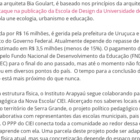
a arquiteta Bia Goulart, é baseado nos princípios da arquit
taque na publicação da Escola de Design da Universidade 
la une ecologia, urbanismo e educação.
tada por R$ 16 milhões, é gerida pela prefeitura de Uruçuca 
to do Governo Federal. Atualmente depende do repasse de 
estimado em R$ 3,5 milhões (menos de 15%). O pagamento d
 pelo Fundo Nacional de Desenvolvimento da Educação (FND
C) para o final do ano passado, mas até o momento não foi
 em diversos pontos do país. O tempo para a conclusão da
 está mais próximo do que nunca.
 estrutura física, o Instituto Arapyaú segue colaborando pa
gógica da Nova Escola/ CIEI. Alicerçado nos saberes locais 
o território de Serra Grande, o projeto político pedagógico 
aborativa com representantes das escolas municipais, pais
 O PPP do CIEI conecta toda a comunidade ao redor dessa 
e aprende com ela. Uma parcela deste projeto pode ser ada
 física atual, mas sua concretização depende do espaço proj