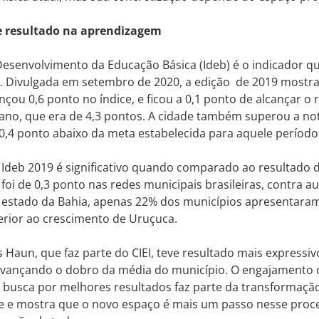
e resultado na aprendizagem
Desenvolvimento da Educação Básica (Ideb) é o indicador 
. Divulgada em setembro de 2020, a edição de 2019 mostra
çou 0,6 ponto no índice, e ficou a 0,1 ponto de alcançar o
ano, que era de 4,3 pontos. A cidade também superou a no
 0,4 ponto abaixo da meta estabelecida para aquele período
Ideb 2019 é significativo quando comparado ao resultado d
foi de 0,3 ponto nas redes municipais brasileiras, contra 
 estado da Bahia, apenas 22% dos municípios apresentaram
erior ao crescimento de Uruçuca.
és Haun, que faz parte do CIEI, teve resultado mais expressi
avançando o dobro da média do município. O engajamento d
 busca por melhores resultados faz parte da transformaç
e e mostra que o novo espaço é mais um passo nesse proce