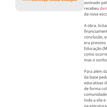
assinado pel
recebeu
des
da nova esco
A obra, lici
financiamen
conclusão, 
era previsto
Educação (ME
como ocorreu
mas o sonho
Para além da
da base peda
educativas d
de forma col
comunidade.
toda a vila 
na estrutura