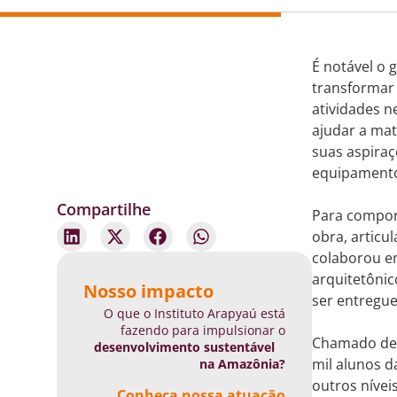
É notável o 
transformar 
atividades n
ajudar a ma
suas aspiraç
equipamento
Compartilhe
Para compor 
obra, articu
colaborou e
arquitetônic
Nosso impacto
ser entregu
O que o Instituto Arapyaú está
fazendo para impulsionar o
Chamado de “
desenvolvimento sustentável
mil alunos 
na Amazônia?
outros nívei
Conheça nossa atuação