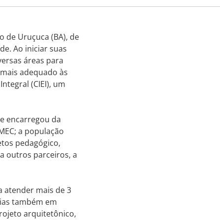
o de Uruçuca (BA), de
de. Ao iniciar suas
versas áreas para
r mais adequado às
tegral (CIEI), um
se encarregou da
 MEC; a população
etos pedagógico,
a outros parceiros, a
a atender mais de 3
erias também em
rojeto arquitetônico,