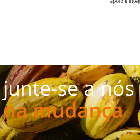
apoio e inte
junte-se a nós
na mudança