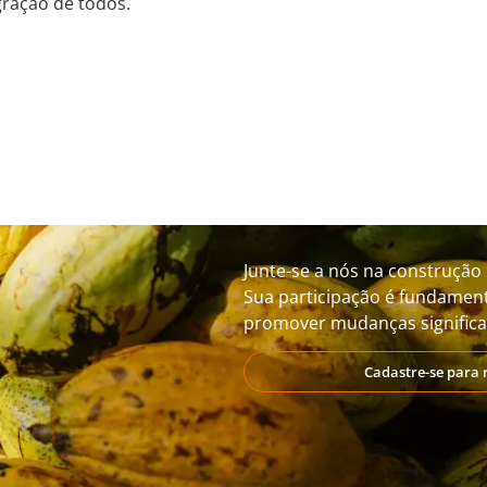
gração de todos.
Junte-se a nós na construção 
Sua participação é fundament
promover mudanças significat
Cadastre-se para 