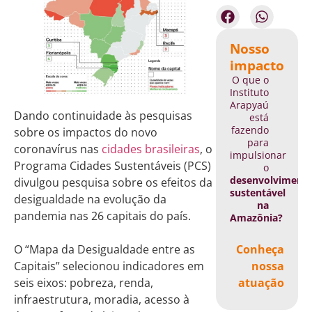
Nosso
impacto
O que o
Instituto
Arapyaú
Dando continuidade às pesquisas
está
fazendo
sobre os impactos do novo
para
coronavírus nas
cidades brasileiras
, o
impulsionar
Programa Cidades Sustentáveis (PCS)
o
desenvolviment
divulgou pesquisa sobre os efeitos da
sustentável
desigualdade na evolução da
na
pandemia nas 26 capitais do país.
Amazônia?
Conheça
O “Mapa da Desigualdade entre as
nossa
Capitais” selecionou indicadores em
atuação
seis eixos: pobreza, renda,
infraestrutura, moradia, acesso à