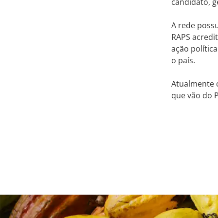
candidato, 
A rede possu
RAPS acredit
ação polític
o país.
Atualmente c
que vão do 