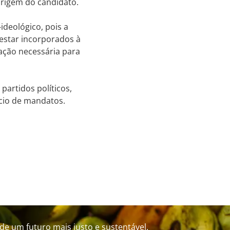
origem do candidato.
ideológico, pois a
 estar incorporados à
mação necessária para
artidos políticos,
cio de mandatos.
de um futuro mais justo e sustentável.