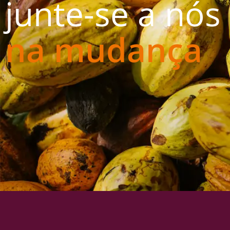
junte-se a nós
na mudança