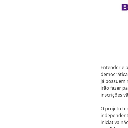
Entender e p
democrática
já possuem 
irão fazer p
inscrições vã
O projeto t
independente
iniciativa nã