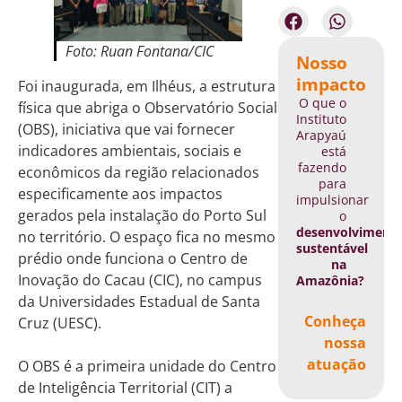
Foto: Ruan Fontana/CIC
Nosso
impacto
Foi inaugurada, em Ilhéus, a estrutura
O que o
física que abriga o Observatório Social
Instituto
(OBS), iniciativa que vai fornecer
Arapyaú
indicadores ambientais, sociais e
está
fazendo
econômicos da região relacionados
para
especificamente aos impactos
impulsionar
gerados pela instalação do Porto Sul
o
desenvolviment
no território. O espaço fica no mesmo
sustentável
prédio onde funciona o Centro de
na
Inovação do Cacau (CIC), no campus
Amazônia?
da Universidades Estadual de Santa
Conheça
Cruz (UESC).
nossa
atuação
O OBS é a primeira unidade do Centro
de Inteligência Territorial (CIT) a