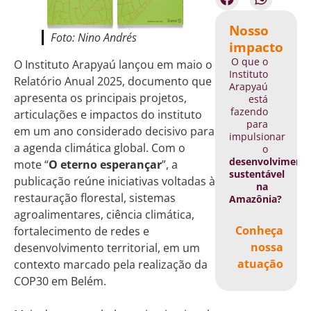
Nosso
Foto: Nino Andrés
impacto
O que o
O Instituto Arapyaú lançou em maio o
Instituto
Relatório Anual 2025, documento que
Arapyaú
apresenta os principais projetos,
está
fazendo
articulações e impactos do instituto
para
em um ano considerado decisivo para
impulsionar
a agenda climática global. Com o
o
desenvolviment
mote “
O eterno esperançar
”, a
sustentável
publicação reúne iniciativas voltadas à
na
restauração florestal, sistemas
Amazônia?
agroalimentares, ciência climática,
Conheça
fortalecimento de redes e
nossa
desenvolvimento territorial, em um
atuação
contexto marcado pela realização da
COP30 em Belém.