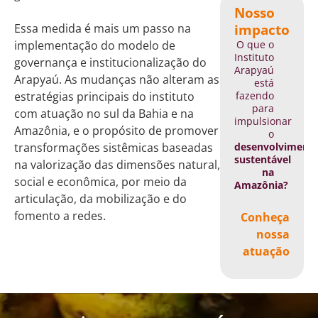
Nosso
impacto
Essa medida é mais um passo na
O que o
implementação do modelo de
Instituto
governança e institucionalização do
Arapyaú
Arapyaú. As mudanças não alteram as
está
fazendo
estratégias principais do instituto
para
com atuação no sul da Bahia e na
impulsionar
Amazônia, e o propósito de promover
o
desenvolviment
transformações sistêmicas baseadas
sustentável
na valorização das dimensões natural,
na
social e econômica, por meio da
Amazônia?
articulação, da mobilização e do
fomento a redes.
Conheça
nossa
atuação