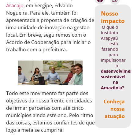
Aracaju
, em Sergipe, Edvaldo
Nosso
Nogueira. Para ele, também foi
impacto
apresentada a proposta de criação de
O que o
uma unidade de inovação na gestão
Instituto
local. Em breve, seguiremos com o
Arapyaú
Acordo de Cooperação para iniciar o
está
fazendo
trabalho com a prefeitura.
para
impulsionar
o
desenvolviment
sustentável
na
Amazônia?
Todo este movimento faz parte dos
objetivos da nossa frente em cidades
Conheça
de firmar parcerias com até cinco
nossa
municípios ainda este ano. Pelo ritmo
atuação
das coisas, estamos confiantes de que
logo a meta se cumprirá.