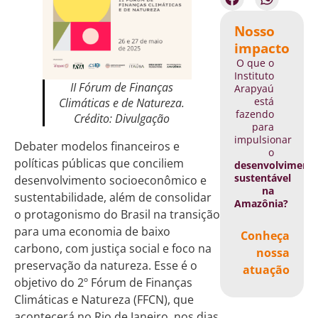
Nosso
impacto
O que o
Instituto
II Fórum de Finanças
Arapyaú
está
Climáticas e de Natureza.
fazendo
Crédito: Divulgação
para
impulsionar
Debater modelos financeiros e
o
políticas públicas que conciliem
desenvolviment
sustentável
desenvolvimento socioeconômico e
na
sustentabilidade, além de consolidar
Amazônia?
o protagonismo do Brasil na transição
para uma economia de baixo
Conheça
carbono, com justiça social e foco na
nossa
preservação da natureza. Esse é o
atuação
objetivo do 2º Fórum de Finanças
Climáticas e Natureza (FFCN), que
acontecerá no Rio de Janeiro, nos dias