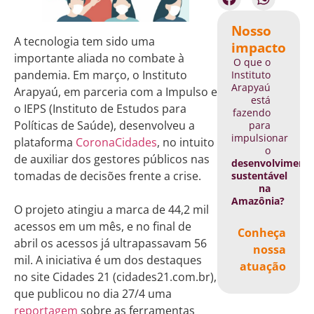
Nosso
A tecnologia tem sido uma
impacto
importante aliada no combate à
O que o
pandemia. Em março, o Instituto
Instituto
Arapyaú
Arapyaú, em parceria com a Impulso e
está
o IEPS (Instituto de Estudos para
fazendo
Políticas de Saúde), desenvolveu a
para
impulsionar
plataforma
CoronaCidades
, no intuito
o
de auxiliar dos gestores públicos nas
desenvolviment
tomadas de decisões frente a crise.
sustentável
na
Amazônia?
O projeto atingiu a marca de 44,2 mil
acessos em um mês, e no final de
Conheça
abril os acessos já ultrapassavam 56
nossa
mil. A iniciativa é um dos destaques
atuação
no site Cidades 21 (cidades21.com.br),
que publicou no dia 27/4 uma
reportagem
sobre as ferramentas