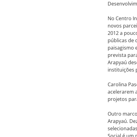
Desenvolvime
No Centro In
novos parcei
2012 a pouco
públicas de 
paisagismo e
prevista par
Arapyaú desd
instituições
Carolina Pas
acelerarem a
projetos pa
Outro marco 
Arapyaú. Dez
selecionadas
Social é um 