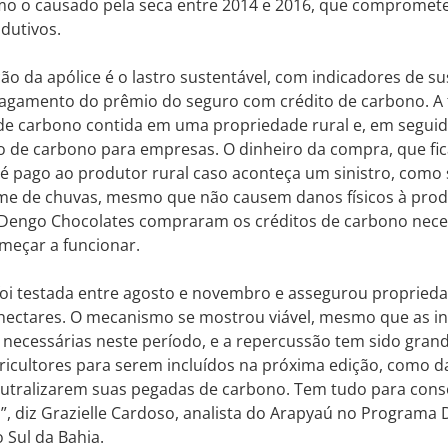
mo o causado pela seca entre 2014 e 2016, que compromet
odutivos.
ão da apólice é o lastro sustentável, com indicadores de su
 pagamento do prêmio do seguro com crédito de carbono. A
de carbono contida em uma propriedade rural e, em seguid
o de carbono para empresas. O dinheiro da compra, que fic
é pago ao produtor rural caso aconteça um sinistro, como 
me de chuvas, mesmo que não causem danos físicos à produ
 Dengo Chocolates compraram os créditos de carbono nece
meçar a funcionar.
foi testada entre agosto e novembro e assegurou propri
 hectares. O mecanismo se mostrou viável, mesmo que as i
necessárias neste período, e a repercussão tem sido gran
ricultores para serem incluídos na próxima edição, como 
neutralizarem suas pegadas de carbono. Tem tudo para con
, diz Grazielle Cardoso, analista do Arapyaú no Programa
o Sul da Bahia.