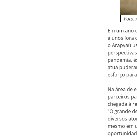
Foto:
Em um ano em
alunos fora 
o Arapyaú us
perspectivas
pandemia, es
atua puderam
esforço para
Na área de 
parceiros pa
chegada à re
“O grande de
diversos at
mesmo em um
oportunidade