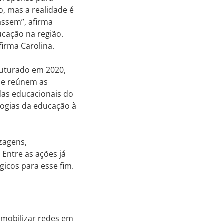
o, mas a realidade é
assem”, afirma
ucação na região.
afirma Carolina.
ruturado em 2020,
ue reúnem as
as educacionais do
logias da educação à
zagens,
Entre as ações já
gicos para esse fim.
 mobilizar redes em