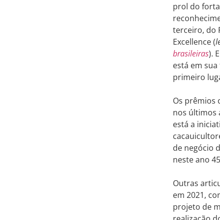
prol do fort
reconhecime
terceiro, do
Excellence (
l
brasileiras
).
está em sua 
primeiro lug
Os prêmios 
nos últimos 
está a inici
cacauicultor
de negócio d
neste ano 4
Outras artic
em 2021, co
projeto de m
realização d