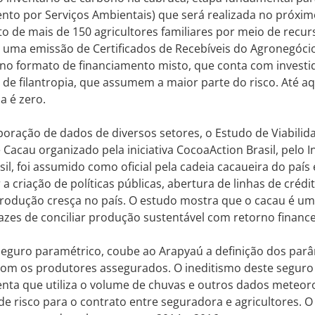
to por Serviços Ambientais) que será realizada no próxim
o de mais de 150 agricultores familiares por meio de recu
uma emissão de Certificados de Recebíveis do Agronegócio 
 no formato de financiamento misto, que conta com invest
de filantropia, que assumem a maior parte do risco. Até aqu
a é zero.
oração de dados de diversos setores, o Estudo de Viabili
Cacau organizado pela iniciativa CocoaAction Brasil, pelo I
sil, foi assumido como oficial pela cadeia cacaueira do país 
 a criação de políticas públicas, abertura de linhas de crédi
rodução cresça no país. O estudo mostra que o cacau é uma
azes de conciliar produção sustentável com retorno financ
eguro paramétrico, coube ao Arapyaú a definição dos parâm
com os produtores assegurados. O ineditismo deste seguro 
nta que utiliza o volume de chuvas e outros dados meteor
de risco para o contrato entre seguradora e agricultores. O 