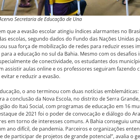
 Acervo Secretaria de Educação de Una
 que a evasão escolar atingiu índices alarmantes no Brasi
das escolas, segundo dados do Fundo das Nações Unidas par
ou sua força de mobilização de redes para reduzir esses i
 para a educação no sul da Bahia. Mesmo com os desafios 
pecialmente de conectividade, os estudantes dos município
 assistir aulas online e os professores seguiram fazendo
 evitar e reduzir a evasão.
educação, o ano terminou com duas notícias emblemáticas:
ra a conclusão da Nova Escola, no distrito de Serra Grande
gião do Itaú Social, com programas de educação em 16 muni
staque de 2021 foi o poder de convocação e diálogo do Ar
ores em torno de interesses comuns. A Bahia conseguiu um
 ano difícil, de pandemia. Parceiros e organizações ente
 de participar de projetos de grande potencial”, avalia o 