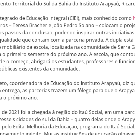
nto Territorial do Sul da Bahia do Instituto Arapyaú, Ric
tegrado de Educação Integral (CIEI), mais conhecido como
ros – Teresa Bracher e João Pedro Solano – colocam o pro
s passos da conclusão, podendo inspirar outras iniciativas
qualidade que contam com a parceria privada. A dupla está
 mobiliário da escola, localizada na comunidade de Serra G
a o primeiro semestre do próximo ano. A escola, que conto
e o começo, abrigará os estudantes, professores e funcio
 públicas existentes da comunidade.
eto, coordenadora de Educação do Instituto Arapyaú, diz q
 entrega, as parcerias trazem um fôlego para que o Arapy
ra o próximo ano.
de 2021 foi a chegada à região do Itaú Social, em uma parce
esseis cidades do sul da Bahia – quatro delas onde o Arapy
 pelo Edital Melhoria da Educação, programa do Itaú Social
movimento inédito. Muitas instituições de educação olhav