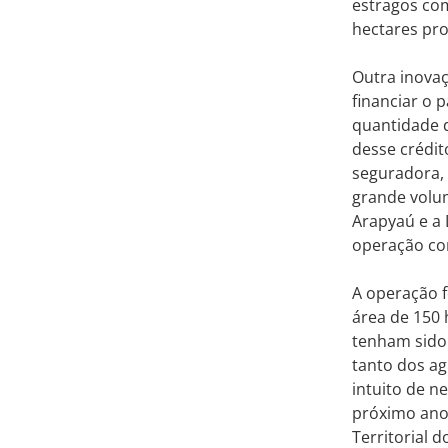
estragos co
hectares pr
Outra inovaç
financiar o
quantidade 
desse crédit
seguradora, 
grande volu
Arapyaú e a
operação co
A operação 
área de 150
tenham sido 
tanto dos ag
intuito de 
próximo ano”
Territorial d