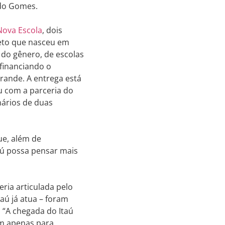
ardo Gomes.
Nova Escola
, dois
jeto que nasceu em
 do gênero, de escolas
 financiando o
rande. A entrega está
u com a parceria do
nários de duas
ue, além de
aú possa pensar mais
ria articulada pelo
aú já atua – foram
. “A chegada do Itaú
am apenas para