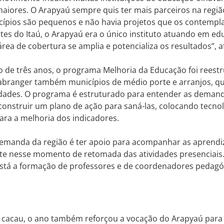
aiores. O Arapyaú sempre quis ter mais parceiros na regiã
cípios são pequenos e não havia projetos que os contempl
ntes do Itaú, o Arapyaú era o único instituto atuando em ed
área de cobertura se amplia e potencializa os resultados”, 
 de três anos, o programa Melhoria da Educação foi reest
abranger também municípios de médio porte e arranjos, q
dades. O programa é estruturado para entender as demand
construir um plano de ação para saná-las, colocando tecno
ara a melhoria dos indicadores.
demanda da região é ter apoio para acompanhar as aprendi
e nesse momento de retomada das atividades presenciais. 
está a formação de professores e de coordenadores pedagó
o cacau, o ano também reforçou a vocação do Arapyaú para