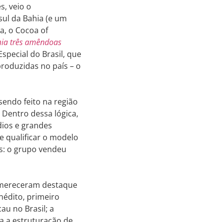
s, veio o
ul da Bahia (e um
a, o Cocoa of
mia três amêndoas
pecial do Brasil, que
roduzidas no país – o
endo feito na região
Dentro dessa lógica,
dios e grandes
e qualificar o modelo
os: o grupo vendeu
u mereceram destaque
édito, primeiro
au no Brasil; a
a a estruturação de