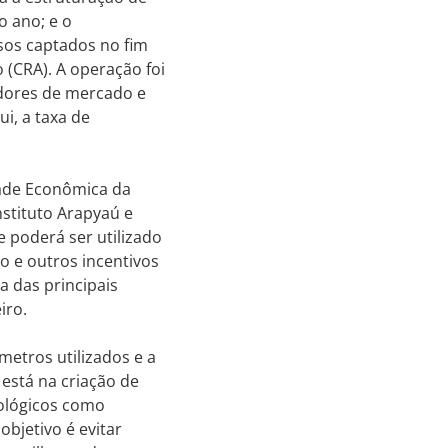
o ano; e o
rsos captados no fim
(CRA). A operação foi
idores de mercado e
i, a taxa de
dade Econômica da
nstituto Arapyaú e
e poderá ser utilizado
to e outros incentivos
 das principais
eiro.
etros utilizados e a
está na criação de
ológicos como
objetivo é evitar