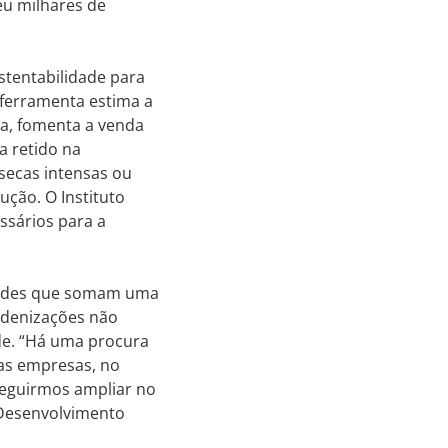
eu milhares de
stentabilidade para
 ferramenta estima a
a, fomenta a venda
a retido na
secas intensas ou
ção. O Instituto
ssários para a
edades que somam uma
ndenizações não
de. “Há uma procura
das empresas, no
seguirmos ampliar no
 Desenvolvimento