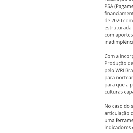
PSA (Pagamen
financiament
de 2020 com 
estruturada
com aportes 
inadimplênci
Com a incorp
Produção de 
pelo WRI Bra
para nortear
para que a p
culturas cap
No caso do s
articulação 
uma ferrame
indicadores 