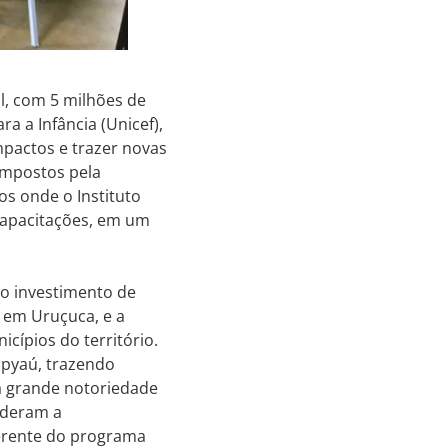
l, com 5 milhões de
a a Infância (Unicef),
mpactos e trazer novas
impostos pela
s onde o Instituto
 capacitações, em um
 o investimento de
, em Uruçuca, e a
cípios do território.
apyaú, trazendo
a grande notoriedade
nderam a
gerente do programa