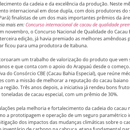
alecimento da cadeia e da excelência da produção. Neste mê
nto internacional em dose dupla, com dois produtores do s
 Pará) finalistas de um dos mais importantes prêmios da áre
eia mais em:
Concurso internacional de cacau de qualidade pre
 Em novembro, o Concurso Nacional de Qualidade do Cacau Es
terceira edição, já havia premiado as melhores amêndoas p
ar ficou para uma produtora de Itabuna.
coroaram um trabalho de valorização do produto que vem s
anos e que conta com o apoio do Arapyaú desde o começo. 
ativa do Consórcio CBE (Cacau Bahia Especial), que reúne mé
es com a missão de melhorar a reputação do cacau baiano 
a região. Três anos depois, a iniciativa já rendeu bons frut
5 toneladas de cacau especial, com um prêmio de 30%.
ulações pela melhoria e fortalecimento da cadeia do caca
mo a prototipagem e operação de um seguro paramétrico in
itigação dos impactos das mudanças climáticas sobre o cac
o inventário de carbono na cabruca, etapa fundamental par