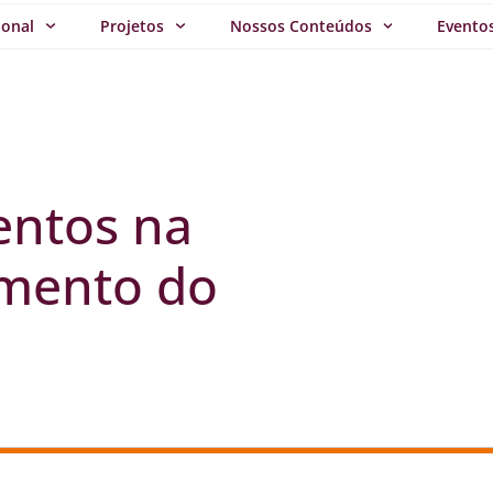
ional
Projetos
Nossos Conteúdos
Evento
entos na
imento do