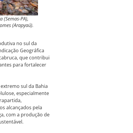
da (Semas-PA),
omes (Arapyaú).
odutiva no sul da
Indicação Geográfica
cabruca, que contribui
antes para fortalecer
extremo sul da Bahia
lulose, especialmente
rapartida,
os alcançados pela
ga, com a produção de
ustentável.