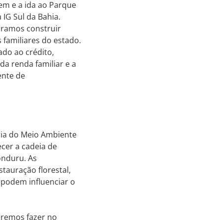
gem e a ida ao Parque
 IG Sul da Bahia.
mbramos construir
s familiares do estado.
ado ao crédito,
a renda familiar e a
ente de
ia do Meio Ambiente
cer a cadeia de
onduru. As
tauração florestal,
 podem influenciar o
eremos fazer no