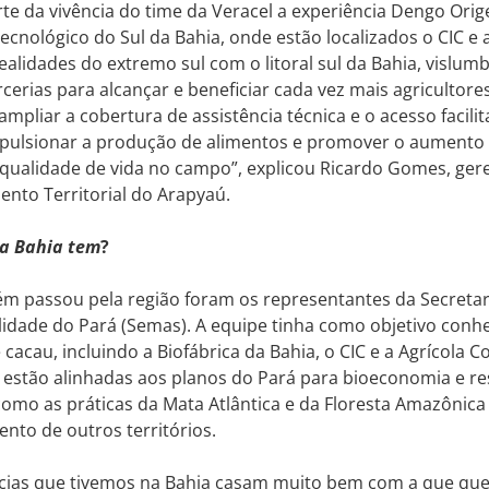
rte da vivência do time da Veracel a experiência Dengo Ori
Tecnológico do Sul da Bahia, onde estão localizados o CIC e a
ealidades do extremo sul com o litoral sul da Bahia, vislu
rcerias para alcançar e beneficiar cada vez mais agricultore
ampliar a cobertura de assistência técnica e o acesso facilit
pulsionar a produção de alimentos e promover o aumento d
qualidade de vida no campo”, explicou Ricardo Gomes, ger
nto Territorial do Arapyaú.
 a Bahia tem
?
 passou pela região foram os representantes da Secretar
lidade do Pará (Semas). A equipe tinha como objetivo conhe
cacau, incluindo a Biofábrica da Bahia, o CIC e a Agrícola C
 estão alinhadas aos planos do Pará para bioeconomia e res
mo as práticas da Mata Atlântica e da Floresta Amazônica
nto de outros territórios.
ncias que tivemos na Bahia casam muito bem com a que qu