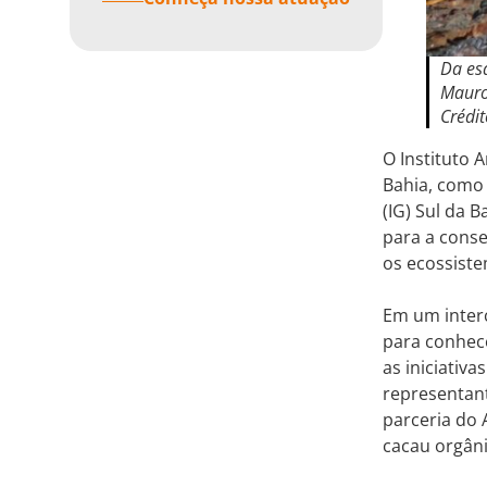
Da esq
Mauro
Crédit
O Instituto 
Bahia, como 
(IG) Sul da 
para a conse
os ecossiste
Em um inter
para conhece
as iniciativa
representan
parceria do
cacau orgâni