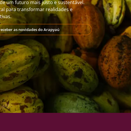
de um futuro mais justo e sustentável.
al para transformar realidades e
ivas.
receber as novidades do Arapyaú