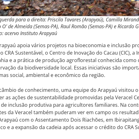
uerda para a direita: Priscila Tavares (Arapyaú), Camilla Miran
 O’ de Almeida (Semas-PA), Raul Romão (Semas-PA) e Ricardo G
o: acervo Instituto Arapyaú
Arapyaú apoia vários projetos na bioeconomia e inclusão pr
o CRA Sustentável, o Centro de Inovação do Cacau (CIC), a 
Bahia e a prática de produção agroflorestal conhecida como 
rvação da biodiversidade local. Essas iniciativas são import
mas social, ambiental e econômico da região.
câmbio de conhecimento, uma equipe do Arapyaú visitou o 
r as ações de sustentabilidade promovidas pela Veracel Ce
s de inclusão produtiva para agricultores familiares. Na cont
tes da Veracel também puderam ver em campo os resultad
 Arapyaú com o Assentamento Dois Riachões, em Ibirapitan
co e a expansão da cadeia após acessar o crédito do CRA S