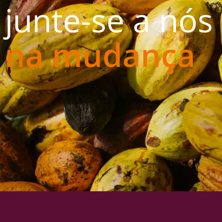
junte-se a nós
na mudança