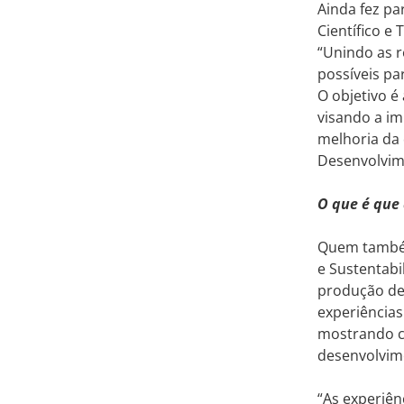
Ainda fez pa
Científico e 
“Unindo as r
possíveis pa
O objetivo é 
visando a im
melhoria da 
Desenvolvime
O que é que
Quem também
e Sustentabi
produção de 
experiências
mostrando co
desenvolvime
“As experiê