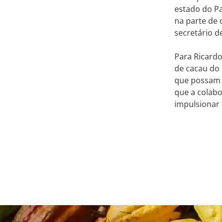
estado do P
na parte de 
secretário 
Para Ricard
de cacau do B
que possam i
que a colabo
impulsionar 