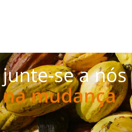
junte-se a nós
na mudança