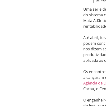
de In
Uma série de
do sistema 
Mata Atlânti
rentabilidad
Até abril, f
podem concil
nos dizem so
produtividad
aplicada às 
Os encontros
alcançaram q
Agência de 
Cacau, o Cen
O engenheiro
do Instituto