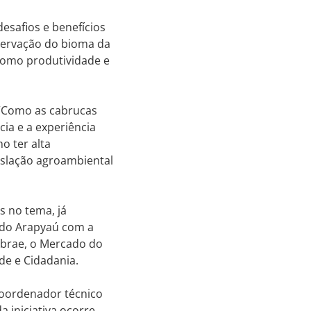
esafios e benefícios
servação do bioma da
 como produtividade e
 “Como as cabrucas
cia e a experiência
o ter alta
islação agroambiental
s no tema, já
a do Arapyaú com a
ebrae, o Mercado do
de e Cidadania.
 coordenador técnico
a iniciativa ocorre