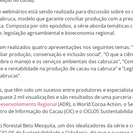
ovação do Cacau).
 webinários está sendo realizada para discussão sobre os d
cabruca, modelo que garante conciliar produção com a pre
ca. Composta por oito episódios, a série aborda temáticas
e, legislação agroambiental e bioeconomia regional.
oram realizados quatro apresentações nos seguintes temas:
iar produção, conservação e inclusão social”, “O que a ciên
bre o manejo e os serviços ambientais das cabrucas”, “Com
e e rentabilidade na produção de cacau na cabruca” e “Leg
cabrucas”.
, que têm sido um sucesso entre produtores e especialista
uase 2 mil visualizações e são resultados de uma parceri
Desenvolvimento Regional
(ADR), o World Cocoa Action, o S
tro de Informação do Cacau (CIC) e o CICLOS Sustentabilida
 florestal Beto Mesquita, um dos idealizadores da série e
 CICLOS de Sustentabilidade e Cidadania, diz que o sucesso d