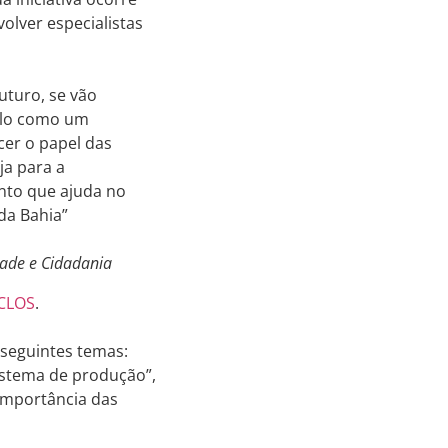
olver especialistas
uturo, se vão
á-lo como um
cer o papel das
ja para a
ento que ajuda no
da Bahia”
dade e Cidadania
ICLOS
.
 seguintes temas:
istema de produção”,
“Importância das