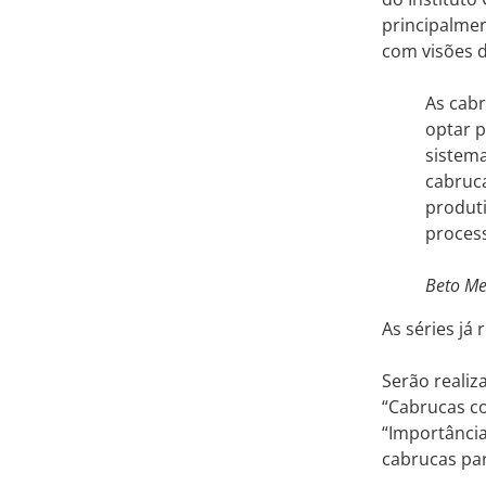
principalmen
com visões 
As cabr
optar 
sistema
cabruca
produti
process
Beto Me
As séries já
Serão reali
“Cabrucas co
“Importância
cabrucas par