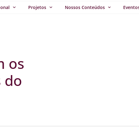
ional
Projetos
Nossos Conteúdos
Evento
m os
s do