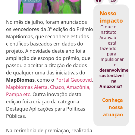
Nosso
impacto
No mês de julho, foram anunciados
O que o
os vencedores da 3ª edição do Prêmio
Instituto
MapBiomas, que reconhece estudos
Arapyaú
está
científicos baseados em dados do
fazendo
projeto. A novidade deste ano foi a
para
ampliação de escopo do prêmio, que
impulsionar
o
passou a aceitar a citação de dados
desenvolviment
de qualquer uma das iniciativas do
sustentável
MapBiomas
, como o
Portal Geocovid
,
na
Amazônia?
Mapbiomas Alerta, Chaco, Amazônia,
Pampa etc
. Outra inovação desta
Conheça
edição foi a criação da categoria
nossa
Destaque Aplicações para Políticas
atuação
Públicas.
Na cerimônia de premiação, realizada