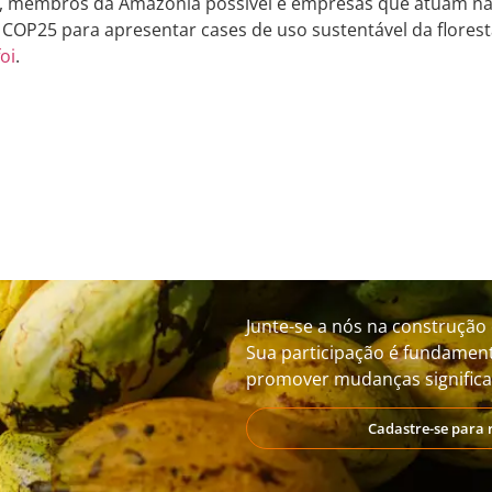
2, membros da Amazônia possível e empresas que atuam na
COP25 para apresentar cases de uso sustentável da florest
oi
.
Junte-se a nós na construção 
Sua participação é fundament
promover mudanças significat
Cadastre-se para 