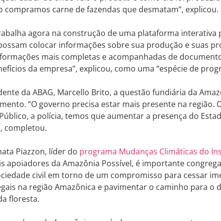
o compramos carne de fazendas que desmatam”, explicou.
abalha agora na construção de uma plataforma interativa 
possam colocar informações sobre sua produção e suas p
informações mais completas e acompanhadas de documento
efícios da empresa”, explicou, como uma “espécie de prog
dente da ABAG, Marcello Brito, a questão fundiária da Amaz
mento. “O governo precisa estar mais presente na região. O 
 Público, a polícia, temos que aumentar a presença do Estad
, completou.
ata Piazzon, líder do
programa Mudanças Climáticas do Ins
is apoiadores da Amazônia Possível, é importante congrega
ociedade civil em torno de um compromisso para cessar im
legais na região Amazônica e pavimentar o caminho para o
a floresta.