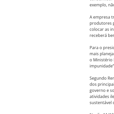
exemplo, nã
A empresa tr
produtores 
colocar as 
receberá ben
Para o presi
mais planeja
o Ministério
impunidade”
Segundo Ren
dos principa
governo e s
atividades i
sustentável d