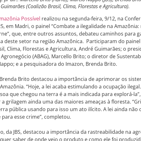
Guimarães (Coalizão Brasil, Clima, Florestas e Agricultura).
mazônia Possível
realizou na segunda-feira, 9/12, na Confe
, em Madri, o painel “Combate a ilegalidade na Amazônia: 
rne”, que, entre outros assuntos, debateu caminhos para ga
a deste setor na região Amazônica. Participaram do painel 
sil, Clima, Florestas e Agricultura, André Guimarães; o pres
o Agronegócio (ABAG), Marcello Brito; o diretor de Sustenta
Nappo; e a pesquisadora do Imazon, Brenda Brito.
 Brenda Brito destacou a importância de aprimorar os siste
 Amazônia. “Hoje, a lei acaba estimulando a ocupação ilega
soa que chegou na terra é a mais indicada para explorá-la”, 
 a grilagem ainda uma das maiores ameaças à floresta. “G
rra pública usando para isso um ato ilícito. A lei ainda nã
 para esse crime”, completou.
, da JBS, destacou a importância da rastreabilidade na agr
uer saber de onde veio o produto e como ele foi produzid