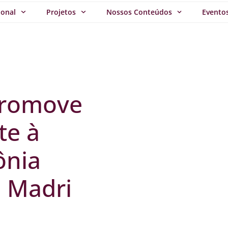
ional
Projetos
Nossos Conteúdos
Evento
promove
te à
ônia
 Madri