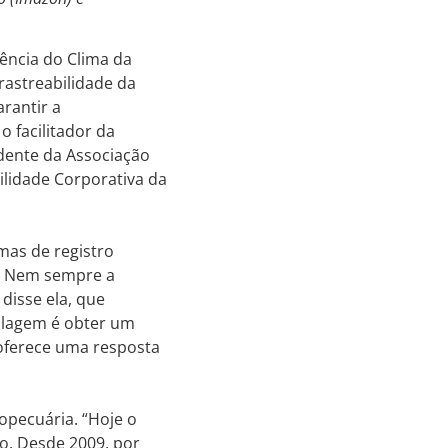
rência do Clima da
rastreabilidade da
rantir a
o facilitador da
idente da Associação
bilidade Corporativa da
mas de registro
l. Nem sempre a
disse ela, que
rilagem é obter um
o oferece uma resposta
opecuária. “Hoje o
o. Desde 2009, por