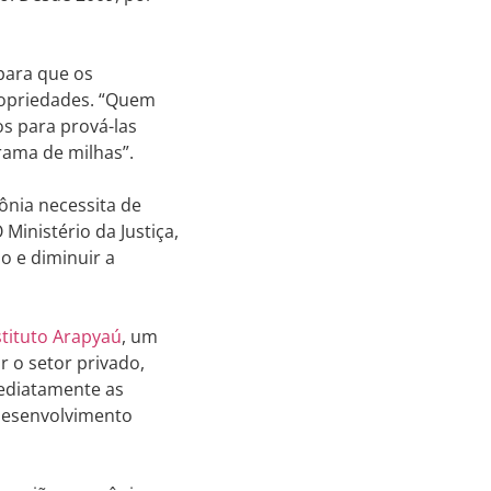
para que os
ropriedades. “Quem
s para prová-las
rama de milhas”.
ônia necessita de
Ministério da Justiça,
o e diminuir a
tituto Arapyaú
, um
r o setor privado,
ediatamente as
 desenvolvimento