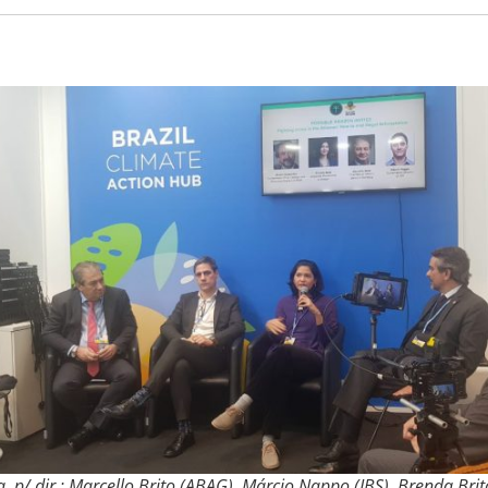
. p/ dir.: Marcello Brito (ABAG), Márcio Nappo (JBS), Brenda Bri