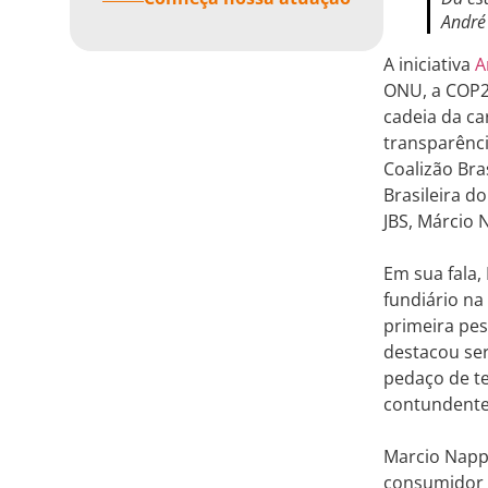
André 
A iniciativa
A
ONU, a COP25
cadeia da ca
transparênci
Coalizão Bra
Brasileira d
JBS, Márcio 
Em sua fala,
fundiário na
primeira pes
destacou ser
pedaço de te
contundente
Marcio Nappo
consumidor q