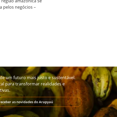
 região amazônica se
a pelos negócios –
de um futuro mais justo e sustentável.
al para transformar realidades e
ivas.
receber as novidades do Arapyaú