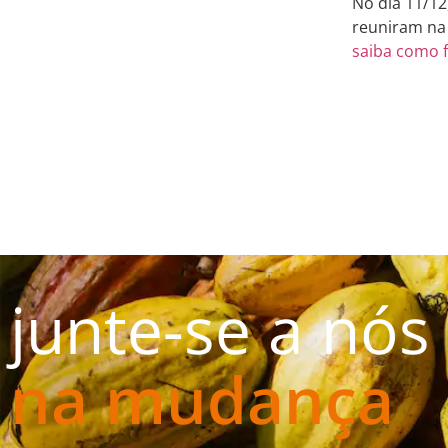
No dia 11/1
reuniram na 
saiba como f
junte-se a nós
na mudança