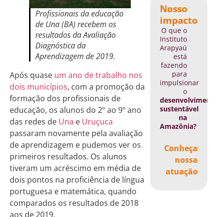
Nosso
Profissionais da educação
impacto
de Una (BA) recebem os
O que o
resultados da Avaliação
Instituto
Diagnóstica da
Arapyaú
Aprendizagem de 2019.
está
fazendo
para
Após quase
um ano de trabalho nos
impulsionar
dois municípios
, com a promoção da
o
formação dos profissionais de
desenvolviment
sustentável
educação, os alunos do 2º ao 9º ano
na
das redes de
Una
e
Uruçuca
Amazônia?
passaram novamente pela avaliação
de aprendizagem e pudemos ver os
Conheça
primeiros resultados. Os alunos
nossa
tiveram um acréscimo em média de
atuação
dois pontos na proficiência de língua
portuguesa e matemática, quando
comparados os resultados de 2018
aos de 2019.