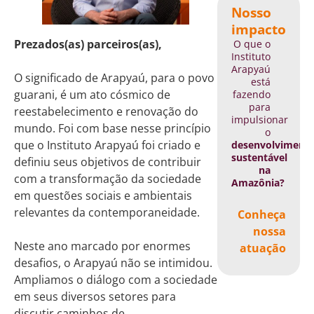
Nosso
impacto
Prezados(as) parceiros(as),
O que o
Instituto
Arapyaú
O significado de Arapyaú, para o povo
está
guarani, é um ato cósmico de
fazendo
para
reestabelecimento e renovação do
impulsionar
mundo. Foi com base nesse princípio
o
que o Instituto Arapyaú foi criado e
desenvolviment
sustentável
definiu seus objetivos de contribuir
na
com a transformação da sociedade
Amazônia?
em questões sociais e ambientais
relevantes da contemporaneidade.
Conheça
nossa
Neste ano marcado por enormes
atuação
desafios, o Arapyaú não se intimidou.
Ampliamos o diálogo com a sociedade
em seus diversos setores para
discutir caminhos de