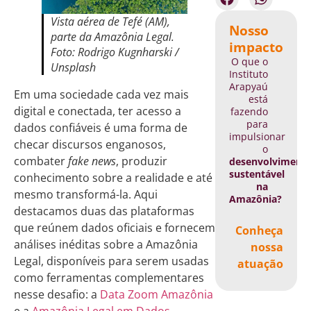
Vista aérea de Tefé (AM),
Nosso
parte da Amazônia Legal.
impacto
Foto: Rodrigo Kugnharski /
O que o
Unsplash
Instituto
Arapyaú
Em uma sociedade cada vez mais
está
digital e conectada, ter acesso a
fazendo
para
dados confiáveis é uma forma de
impulsionar
checar discursos enganosos,
o
combater
fake news
, produzir
desenvolviment
sustentável
conhecimento sobre a realidade e até
na
mesmo transformá-la. Aqui
Amazônia?
destacamos duas das plataformas
que reúnem dados oficiais e fornecem
Conheça
análises inéditas sobre a Amazônia
nossa
Legal, disponíveis para serem usadas
atuação
como ferramentas complementares
nesse desafio: a
Data Zoom Amazônia