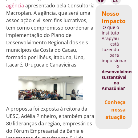
agência
apresentado pela Consultoria
Nosso
Macroplan. A agência, que será uma
impacto
associação civil sem fins lucrativos,
O que o
tem como compromisso coordenar a
Instituto
implementação do Plano de
Arapyaú
Desenvolvimento Regional dos seis
está
fazendo
municípios da Costa do Cacau,
para
formado por Ilhéus, Itabuna, Una,
impulsionar
Itacaré, Uruçuca e Canavieiras.
o
desenvolviment
sustentável
na
Amazônia?
Conheça
A proposta foi exposta à reitora da
nossa
UESC, Adélia Pinheiro, e também para
atuação
80 lideranças da região, empresários
do Fórum Empresarial da Bahia e