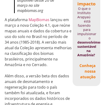
disponível desde 20 de
impacto
março no site
O que o
mapbiomas.org
Instituto
Arapyaú
A plataforma
MapBiomas
lançou em
está
março a nova Coleção 4.1, que reúne
fazendo
para
mapas anuais e dados da cobertura e
impulsionar
uso do solo no Brasil no período de
o
34 anos (1985-2018). A versão mais
desenvolviment
sustentável
atual da Coleção apresenta melhorias
na
na classificação dos biomas
Amazônia?
brasileiros, principalmente na
Amazônia e no Cerrado.
Conheça
nossa
Além disso, a versão beta dos dados
atuação
anuais de desmatamento e
regeneração para todo o país
também foi atualizada, e foram
incorporados os dados históricos de
infraestrutura de energia e