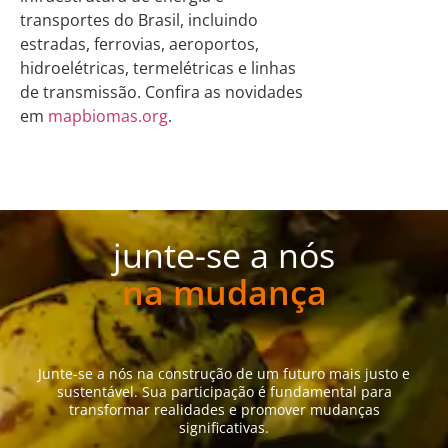
transportes do Brasil, incluindo
estradas, ferrovias, aeroportos,
hidroelétricas, termelétricas e linhas
de transmissão. Confira as novidades
em
mapbiomas.org
.
junte-se a nós
na mudança
Junte-se a nós na construção de um futuro mais justo e
sustentável. Sua participação é fundamental para
transformar realidades e promover mudanças
significativas.