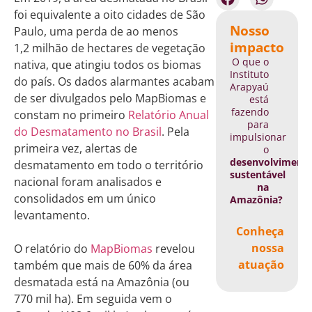
foi equivalente a oito cidades de São
Nosso
Paulo, uma perda de ao menos
impacto
1,2 milhão de hectares de vegetação
O que o
nativa, que atingiu todos os biomas
Instituto
do país. Os dados alarmantes acabam
Arapyaú
de ser divulgados pelo ­MapBiomas e
está
fazendo
constam no primeiro
Relatório Anual
para
do Desmatamento no Brasil
. Pela
impulsionar
primeira vez, alertas de
o
desenvolviment
desmatamento em todo o território
sustentável
nacional foram analisados e
na
consolidados em um único
Amazônia?
levantamento.
Conheça
nossa
O relatório do
MapBiomas
reve­lou
atuação
também que mais de 60% da área
desmatada está na Amazônia (ou
770 mil ha). Em seguida vem o