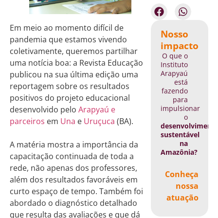
Em meio ao momento difícil de
Nosso
pandemia que estamos vivendo
impacto
coletivamente, queremos partilhar
O que o
uma notícia boa: a Revista Educação
Instituto
Arapyaú
publicou na sua última edição uma
está
reportagem sobre os resultados
fazendo
positivos do projeto educacional
para
impulsionar
desenvolvido pelo
Arapyaú e
o
parceiros
em
Una
e
Uruçuca
(BA).
desenvolviment
sustentável
na
A matéria mostra a importância da
Amazônia?
capacitação continuada de toda a
rede, não apenas dos professores,
Conheça
além dos resultados favoráveis em
nossa
curto espaço de tempo. Também foi
atuação
abordado o diagnóstico detalhado
que resulta das avaliações e que dá