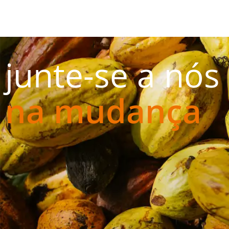
junte-se a nós
na mudança