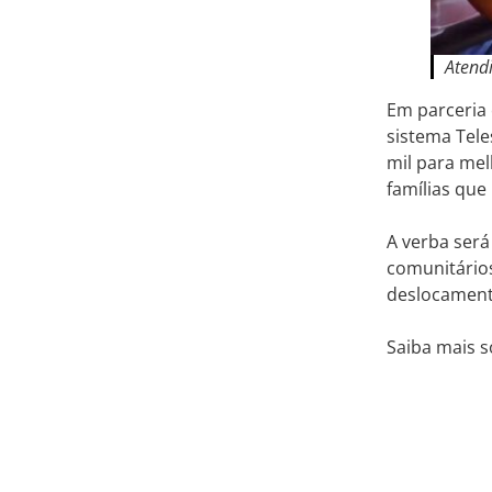
Atend
Em parceria
sistema Tel
mil para mel
famílias que
A verba será
comunitários
deslocament
Saiba mais 